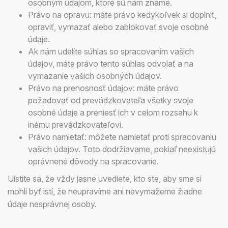
osobným údajom, ktoré sú nám známe.
Právo na opravu: máte právo kedykoľvek si doplniť,
opraviť, vymazať alebo zablokovať svoje osobné
údaje.
Ak nám udelíte súhlas so spracovaním vašich
údajov, máte právo tento súhlas odvolať a na
vymazanie vašich osobných údajov.
Právo na prenosnosť údajov: máte právo
požadovať od prevádzkovateľa všetky svoje
osobné údaje a preniesť ich v celom rozsahu k
inému prevádzkovateľovi.
Právo namietať: môžete namietať proti spracovaniu
vašich údajov. Toto dodržiavame, pokiaľ neexistujú
oprávnené dôvody na spracovanie.
Uistite sa, že vždy jasne uvediete, kto ste, aby sme si
mohli byť istí, že neupravíme ani nevymažeme žiadne
údaje nesprávnej osoby.