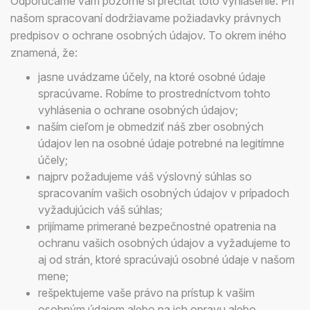
Odporúčame vám pozorne si prečítať toto vyhlásenie. Pri
našom spracovaní dodržiavame požiadavky právnych
predpisov o ochrane osobných údajov. To okrem iného
znamená, že:
jasne uvádzame účely, na ktoré osobné údaje
spracúvame. Robíme to prostredníctvom tohto
vyhlásenia o ochrane osobných údajov;
naším cieľom je obmedziť náš zber osobných
údajov len na osobné údaje potrebné na legitímne
účely;
najprv požadujeme váš výslovný súhlas so
spracovaním vašich osobných údajov v prípadoch
vyžadujúcich váš súhlas;
prijímame primerané bezpečnostné opatrenia na
ochranu vašich osobných údajov a vyžadujeme to
aj od strán, ktoré spracúvajú osobné údaje v našom
mene;
rešpektujeme vaše právo na prístup k vašim
osobným údajom alebo na ich opravu alebo