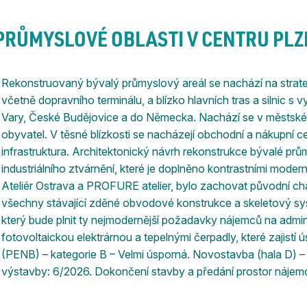
PRŮMYSLOVÉ OBLASTI V CENTRU PLZ
Rekonstruovaný bývalý průmyslový areál se nachází na strateg
včetně dopravního terminálu, a blízko hlavních tras a silnic 
Vary, České Budějovice a do Německa. Nachází se v městské
obyvatel. V těsné blízkosti se nacházejí obchodní a nákupní ce
infrastruktura. Architektonický návrh rekonstrukce bývalé pr
industriálního ztvárnění, které je doplněno kontrastními modern
Ateliér Ostrava a PROFURE atelier, bylo zachovat původní ch
všechny stávající zděné obvodové konstrukce a skeletový sys
který bude plnit ty nejmodernější požadavky nájemců na admin
fotovoltaickou elektrárnou a tepelnými čerpadly, které zajistí
(PENB) – kategorie B – Velmi úsporná. Novostavba (hala D) –
výstavby: 6/2026. Dokončení stavby a předání prostor nájem