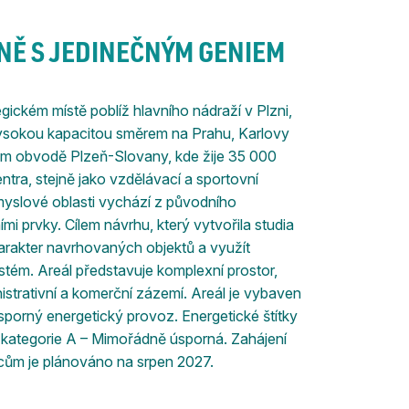
NĚ S JEDINEČNÝM GENIEM
ickém místě poblíž hlavního nádraží v Plzni,
s vysokou kapacitou směrem na Prahu, Karlovy
m obvodě Plzeň-Slovany, kde žije 35 000
ntra, stejně jako vzdělávací a sportovní
ůmyslové oblasti vychází z původního
ími prvky. Cílem návrhu, který vytvořila studia
arakter navrhovaných objektů a využít
tém. Areál představuje komplexní prostor,
istrativní a komerční zázemí. Areál je vybaven
 úsporný energetický provoz. Energetické štítky
 kategorie A – Mimořádně úsporná. Zahájení
cům je plánováno na srpen 2027.