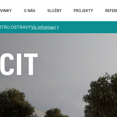
VINKY
O NÁS
SLUŽBY
PROJEKTY
REFER
ENTRU OSTRAVY
Víc informací
CIT