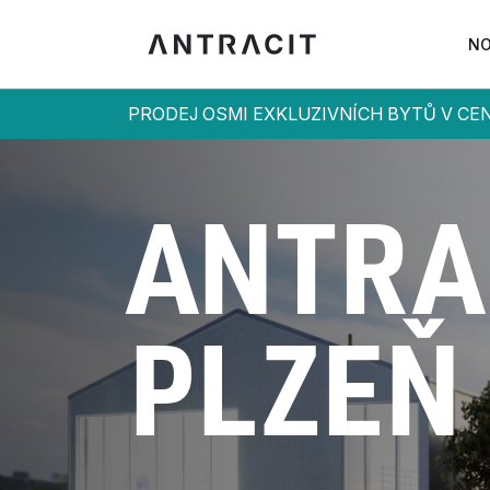
NO
PRODEJ OSMI EXKLUZIVNÍCH BYTŮ V C
NOVINKY
O NÁS
SLUŽBY
ANTRA
PROJEKTY
REFERENCE
PLZEŇ
KONTAKT