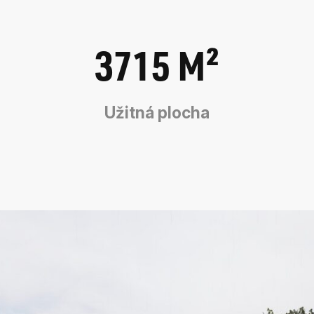
3715
M²
Užitná plocha