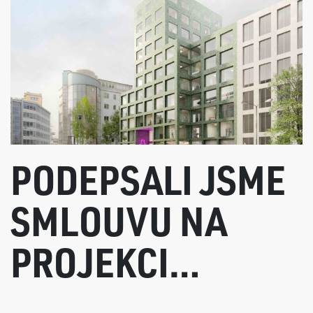
PODEPSALI JSME
SMLOUVU NA
PROJEKCI
OBNOVY PALACE