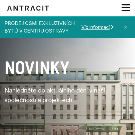
PRODEJ OSMI EXKLUZIVNÍCH
NOVINKY
Víc informací
✕
BYTŮ V CENTRU OSTRAVY
O NÁS
SLUŽBY
NOVINKY
PROJEKTY
REFERENCE
Nahlédněte do aktuálního dění v naší
KONTAKT
společnosti a projektech.
CZ