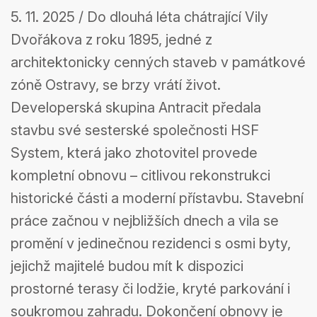
centru Ostravy
5. 11. 2025 / Do dlouhá léta chátrající Vily
Dvořákova z roku 1895, jedné z
architektonicky cenných staveb v památkové
zóně Ostravy, se brzy vrátí život.
Developerská skupina Antracit předala
stavbu své sesterské společnosti HSF
System, která jako zhotovitel provede
kompletní obnovu – citlivou rekonstrukci
historické části a moderní přístavbu. Stavební
práce začnou v nejbližších dnech a vila se
promění v jedinečnou rezidenci s osmi byty,
jejichž majitelé budou mít k dispozici
prostorné terasy či lodžie, kryté parkování i
soukromou zahradu. Dokončení obnovy je