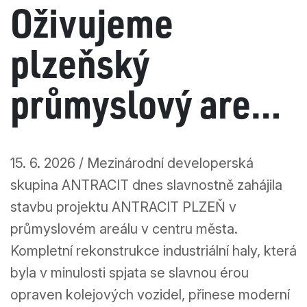
Oživujeme
plzeňský
průmyslový areál.
Zahajujeme
15. 6. 2026 / Mezinárodní developerská
rekonstrukci
skupina ANTRACIT dnes slavnostně zahájila
stavbu projektu ANTRACIT PLZEŇ v
industriální haly
průmyslovém areálu v centru města.
Kompletní rekonstrukce industriální haly, která
pro lezecké
byla v minulosti spjata se slavnou érou
opraven kolejových vozidel, přinese moderní