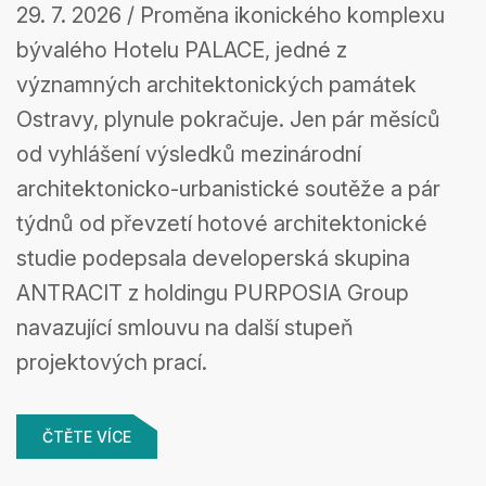
29. 7. 2026 / Proměna ikonického komplexu
S BERLÍNSKÝM
bývalého Hotelu PALACE, jedné z
významných architektonických památek
STUDIEM KUEHN
Ostravy, plynule pokračuje. Jen pár měsíců
od vyhlášení výsledků mezinárodní
MALVEZZI
architektonicko-urbanistické soutěže a pár
týdnů od převzetí hotové architektonické
studie podepsala developerská skupina
ANTRACIT z holdingu PURPOSIA Group
navazující smlouvu na další stupeň
projektových prací.
ČTĚTE VÍCE