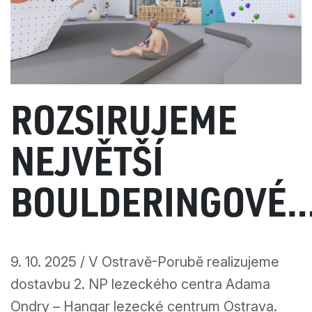
ROZŠIŘUJEME
NEJVĚTŠÍ
BOULDERINGOVÉ
CENTRUM V
9. 10. 2025 / V Ostravě-Porubě realizujeme
MORAVSKOSLEZS
dostavbu 2. NP lezeckého centra Adama
Ondry – Hangar lezecké centrum Ostrava.