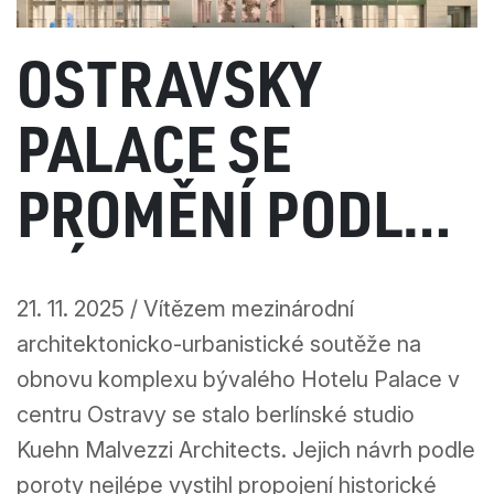
OSTRAVSKÝ
PALACE SE
PROMĚNÍ PODLE
NÁVRHU
21. 11. 2025 / Vítězem mezinárodní
BERLÍNSKÉHO
architektonicko-urbanistické soutěže na
obnovu komplexu bývalého Hotelu Palace v
STUDIA KUEHN
centru Ostravy se stalo berlínské studio
Kuehn Malvezzi Architects. Jejich návrh podle
MALVEZZI
poroty nejlépe vystihl propojení historické