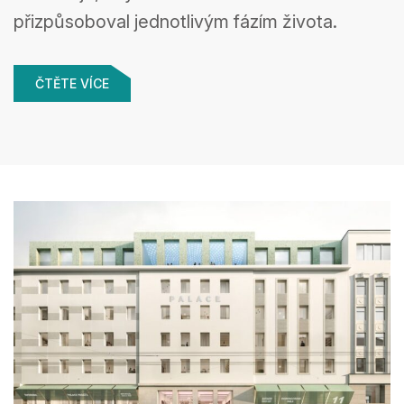
přizpůsoboval jednotlivým fázím života.
ČTĚTE VÍCE