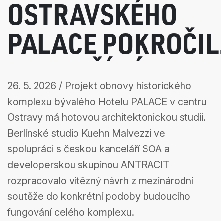
OSTRAVSKÉHO
PALACE POKROČI
DO DALŠÍ FÁZE –
26. 5. 2026 / Projekt obnovy historického
PŘEDSTAVUJEME
komplexu bývalého Hotelu PALACE v centru
Ostravy má hotovou architektonickou studii.
ARCHITEKTONICK
Berlínské studio Kuehn Malvezzi ve
spolupráci s českou kanceláří SOA a
STUDII
developerskou skupinou ANTRACIT
rozpracovalo vítězný návrh z mezinárodní
soutěže do konkrétní podoby budoucího
fungování celého komplexu.