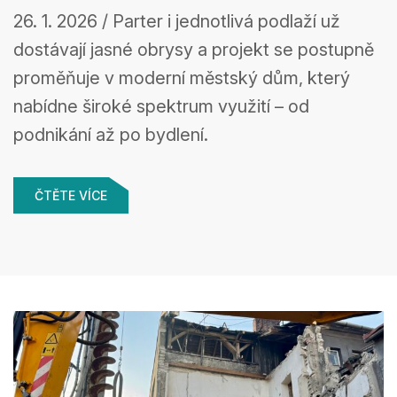
historickém
26. 1. 2026 / Parter i jednotlivá podlaží už
centru Ostravy
dostávají jasné obrysy a projekt se postupně
proměňuje v moderní městský dům, který
výrazně pokročila
nabídne široké spektrum využití – od
podnikání až po bydlení.
ČTĚTE VÍCE